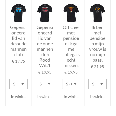
Gepensi
Gepensi
Officieel
Ik ben
oneerd
oneerd
met
met
lid van
lid van
pensioe
pensioe
de oude
de oude
n ik ga
n mijn
mannen
mannen
me
vrouw is
club
club
collega.s
nu mijn
Rood
echt
baas.
€ 19,95
Wit.1
missen.
€ 21,95
€ 19,95
€ 19,95
In winkelwagen
In winkelwagen
In winkelwagen
In winkelwage