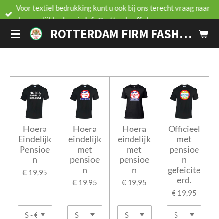
Voor textiel bedrukking kunt u ook bij ons terecht vraag naar
Ga
de mogelijkheden via Info@rotterdamff.nl
direct
ROTTERDAM FIRM FASHION
naar
de
hoofdinhoud
Hoera
Hoera
Hoera
Officieel
Eindelijk
eindelijk
eindelijk
met
Pensioe
met
met
pensioe
n
pensioe
pensioe
n
n
n
gefeicite
€ 19,95
erd.
€ 19,95
€ 19,95
€ 19,95