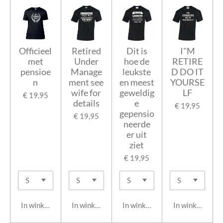
Officieel
Retired
Dit is
I"M
met
Under
hoe de
RETIRE
pensioe
Manage
leukste
D DO IT
n
ment see
en meest
YOURSE
wife for
geweldig
LF
€ 19,95
details
e
€ 19,95
gepensio
€ 19,95
neerde
er uit
ziet
€ 19,95
In winkelwagen
In winkelwagen
In winkelwagen
In winkelwage