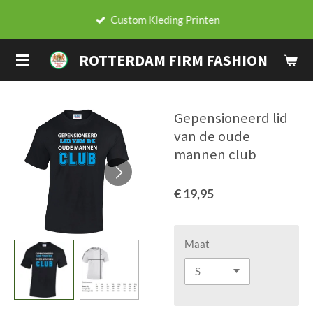
Ga
Custom Kleding Printen
direct
naar
ROTTERDAM FIRM FASHION
de
hoofdinhoud
Gepensioneerd lid
van de oude
mannen club
€ 19,95
Maat