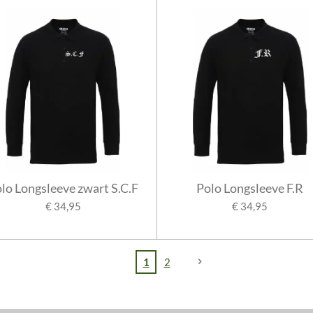
lo Longsleeve zwart S.C.F
Polo Longsleeve F.R
€ 34,95
€ 34,95
1
2