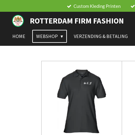
Custom Kleding Printen
Ga
direct
ROTTERDAM FIRM FASHION
naar
de
hoofdinhoud
HOME
WEBSHOP
VERZENDING & BETALING