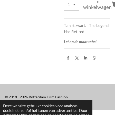
In
winkelwagen
T.shirt zwart. The Legend
Has Retired
Let op de maat tabel.
D
D
S
D
e
e
h
e
l
e
a
l
e
l
r
e
n
e
n
© 2018 - 2026 Rotterdam Firm Fashion
Deze website gebruikt cookies voor analyse-
doeleinden en/of het tonen van advertenties. Door