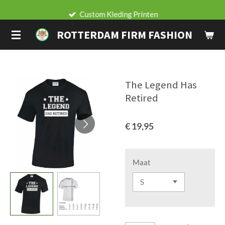
Ga
Custom Kleding Printen
direct
ROTTERDAM FIRM FASHION
naar
de
hoofdinhoud
The Legend Has
Retired
€ 19,95
Maat