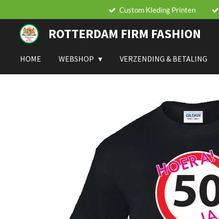
Custom Kleding Printen
Ga
direct
ROTTERDAM FIRM FASHION
naar
de
hoofdinhoud
HOME
WEBSHOP
VERZENDING & BETALING