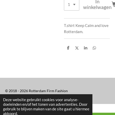
In
winkelwagen
T.shirt Keep Calm and love
Rotterdam.
D
D
S
D
e
e
h
e
l
e
a
l
e
l
r
e
n
e
n
© 2018 - 2026 Rotterdam Firm Fashion
Deze website gebruikt cookies voor analyse-
doeleinden en/of het tonen van advertenties. Door
gebruik te blijven maken van de site gaat u hiermee
akkoord.