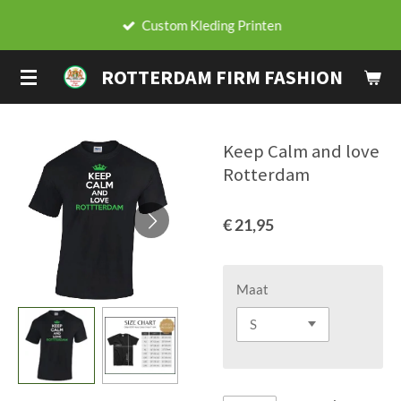
Ga
Custom Kleding Printen
direct
naar
ROTTERDAM FIRM FASHION
de
hoofdinhoud
Keep Calm and love
Rotterdam
€ 21,95
Maat