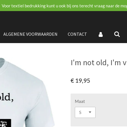
Voor textiel bedrukking kunt u ook bij ons terecht vraag naar de mo
ALGEMENE VOORWAARDEN
CONTACT
I'm not old, I'm 
€ 19,95
Maat