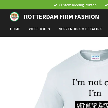
Custom Kleding Printen
Ga
direct
ROTTERDAM FIRM FASHION
naar
de
hoofdinhoud
HOME
WEBSHOP
VERZENDING & BETALING