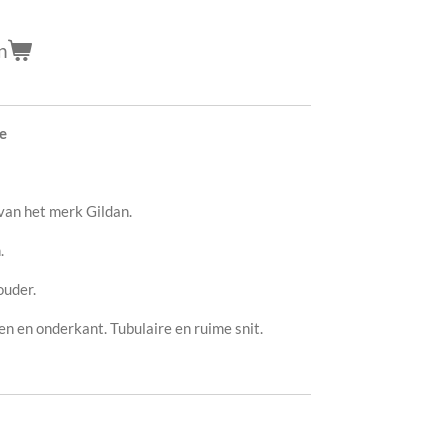
n
ge
 van het merk Gildan.
n
.
ouder.
n en onderkant. Tubulaire en ruime snit.