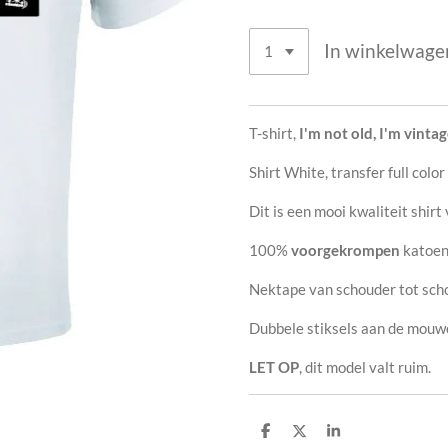
In winkelwage
T-shirt,
I'm not old, I'm vinta
Shirt White, transfer full color
Dit is een mooi kwaliteit shirt
100%
voorgekrompen
katoe
Nektape van schouder tot sch
Dubbele stiksels aan de mouwe
LET OP
, dit model valt ruim.
D
D
S