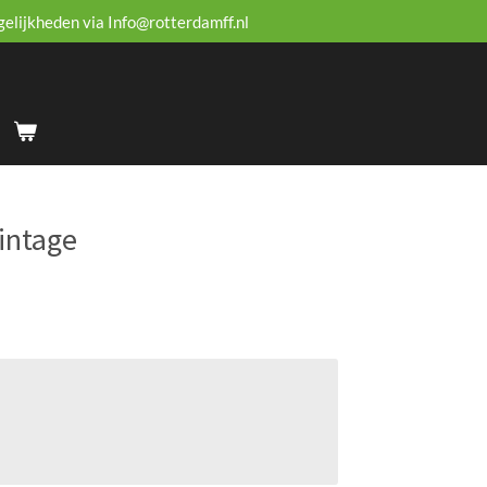
gelijkheden via Info@rotterdamff.nl
vintage