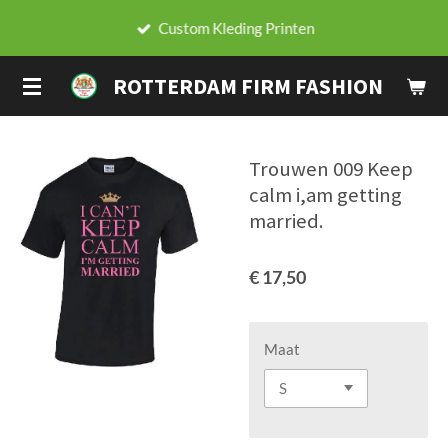
Ga
Custom Kleding Printen
direct
naar
ROTTERDAM FIRM FASHION
de
hoofdinhoud
Trouwen 009 Keep
calm i,am getting
married.
€ 17,50
Maat