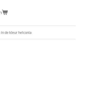
n
in de kleur helconia