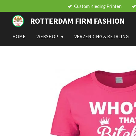
Custom Kleding Printen
Ga
direct
ROTTERDAM FIRM FASHION
naar
de
hoofdinhoud
HOME
WEBSHOP
VERZENDING & BETALING