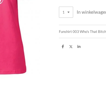
In winkelwage
Funshirt 003 Who's That Bitch 
D
D
S
e
e
h
l
e
a
e
l
r
n
e