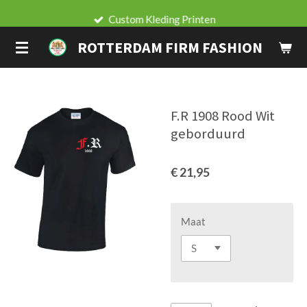
Ga
Custom Kleding Printen
direct
ROTTERDAM FIRM FASHION
naar
de
hoofdinhoud
F.R 1908 Rood Wit
geborduurd
€ 21,95
Maat