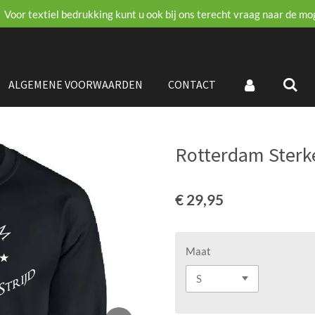
Voor textiel bedrukking kunt u ook bij ons terecht vraag naar de mo
ALGEMENE VOORWAARDEN
CONTACT
Rotterdam Sterke
€ 29,95
Maat