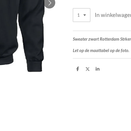
In winkelwage
Sweater zwart Rotterdam Strker 
Let op de maattabel op de foto.
D
D
S
e
e
h
l
e
a
e
l
r
n
e