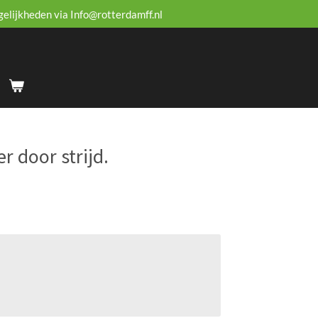
gelijkheden via Info@rotterdamff.nl
r door strijd.