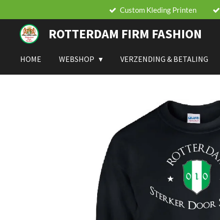
Custom Kleding Printen
Ga
direct
ROTTERDAM FIRM FASHION
naar
de
hoofdinhoud
HOME
WEBSHOP
VERZENDING & BETALING