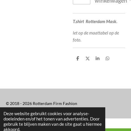
winkelwagen
T.shirt Rotterdam Mask.
let op de maattabel op de
foto.
D
D
S
D
e
e
h
e
l
e
a
l
e
l
r
e
n
e
n
© 2018 - 2026 Rotterdam Firm Fashion
Deze website gebruikt cookies voor analyse-
doeleinden en/of het tonen van advertenties. Door
gebruik te blijven maken van de site gaat u hiermee
akkoord.