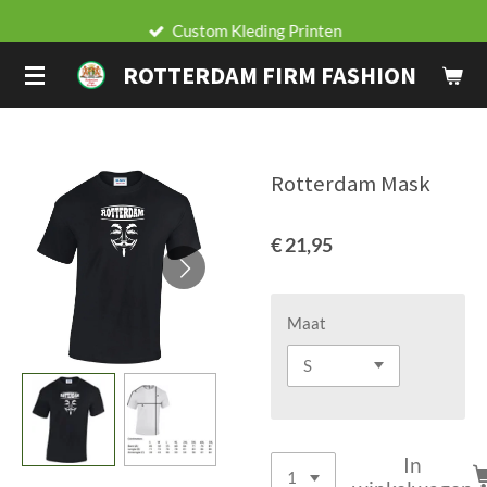
Ga
Custom Kleding Printen
direct
ROTTERDAM FIRM FASHION
naar
de
hoofdinhoud
Rotterdam Mask
€ 21,95
Maat
In