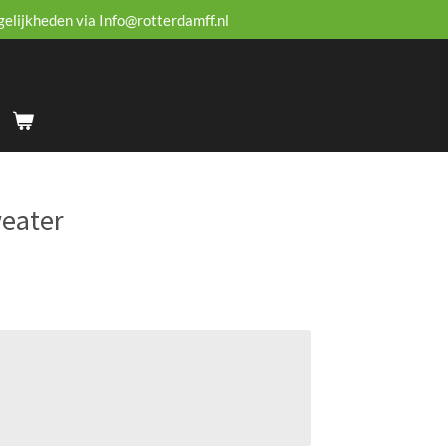
gelijkheden via Info@rotterdamff.nl
weater