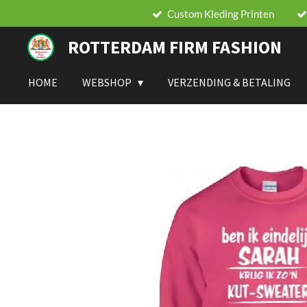
Custom Kleding Printen
Ga
direct
ROTTERDAM FIRM FASHION
naar
de
hoofdinhoud
HOME
WEBSHOP
VERZENDING & BETALING