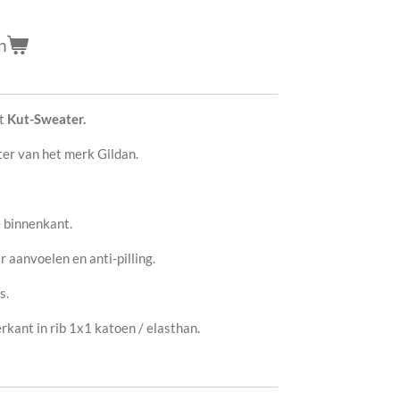
n
it
Kut-Sweater.
ter van het merk Gildan.
 binnenkant.
r aanvoelen en anti-pilling.
s.
kant in rib
1x1 katoen / elasthan.