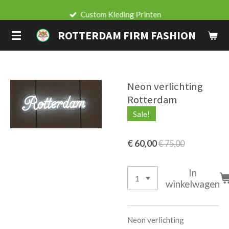
Ga
Custom Kleding Printen
direct
ROTTERDAM FIRM FASHION
naar
de
hoofdinhoud
Neon verlichting
Rotterdam
Sale!
€ 60,00
€ 75,00
In
winkelwagen
Neon verlichting