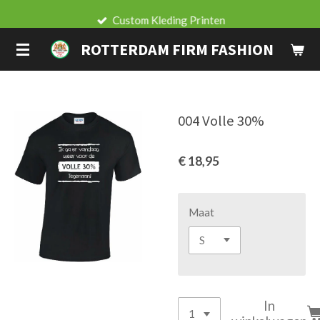
Ga
Custom Kleding Printen
direct
ROTTERDAM FIRM FASHION
naar
de
hoofdinhoud
004 Volle 30%
€ 18,95
Maat
In