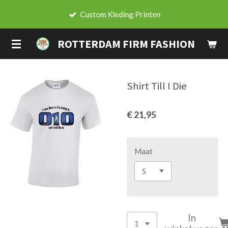
Ga
Custom Kleding Printen
direct
naar
ROTTERDAM FIRM FASHION
de
hoofdinhoud
Shirt Till I Die
€ 21,95
Maat
In