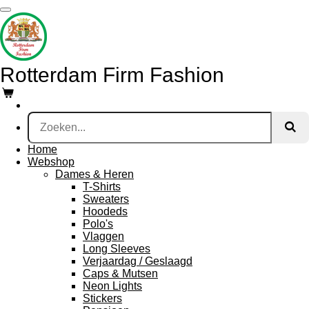
Ga
direct
naar
de
hoofdinhoud
Rotterdam Firm Fashion
Home
Webshop
Dames & Heren
T-Shirts
Sweaters
Hoodeds
Polo's
Vlaggen
Long Sleeves
Verjaardag / Geslaagd
Caps & Mutsen
Neon Lights
Stickers