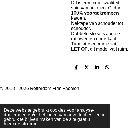
Dit is een mooi kwaliteit
shirt van het merk Gildan.
100%
voorgekrompen
katoen
.
Nektape van schouder tot
schouder.
Dubbele stiksels aan de
mouwen en onderkant.
Tubulaire en ruime snit.
LET OP
, dit model valt ruim.
D
D
S
D
e
e
h
e
l
e
a
l
e
l
r
e
n
e
n
© 2018 - 2026 Rotterdam Firm Fashion
Deze website gebruikt cookies voor analyse-
doeleinden en/of het tonen van advertenties. Door
gebruik te blijven maken van de site gaat u
hiermee akkoord.