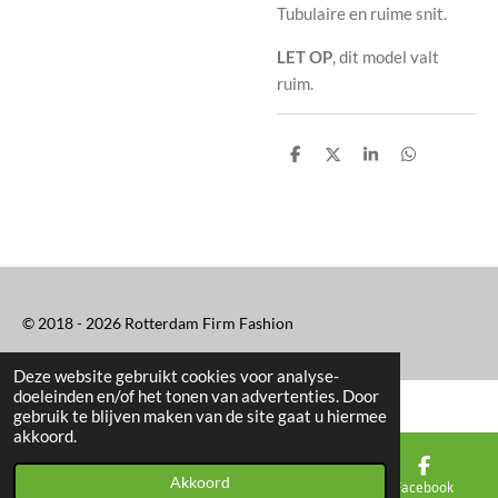
Tubulaire en ruime snit.
LET OP
, dit model valt
ruim.
D
D
S
D
e
e
h
e
l
e
a
l
e
l
r
e
n
e
n
© 2018 - 2026 Rotterdam Firm Fashion
Deze website gebruikt cookies voor analyse-
doeleinden en/of het tonen van advertenties. Door
gebruik te blijven maken van de site gaat u hiermee
akkoord.
Akkoord
E-mailadres
Kaart
Facebook