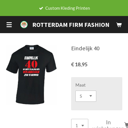
Ga
Custom Kleding Printen
direct
naar
ROTTERDAM FIRM FASHION
de
hoofdinhoud
Eindelijk 40
€ 18,95
Maat
In