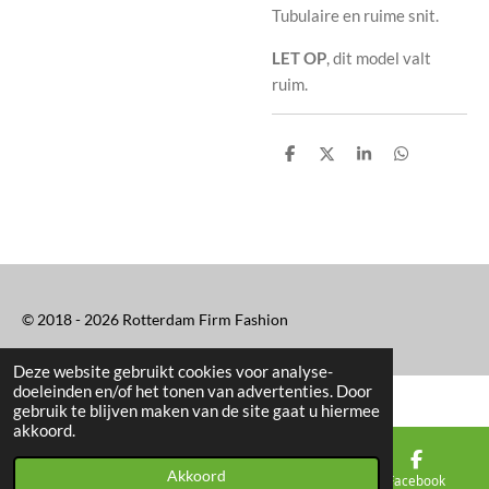
Tubulaire en ruime snit.
LET OP
, dit model valt
ruim.
D
D
S
D
e
e
h
e
l
e
a
l
e
l
r
e
n
e
n
© 2018 - 2026 Rotterdam Firm Fashion
Deze website gebruikt cookies voor analyse-
doeleinden en/of het tonen van advertenties. Door
gebruik te blijven maken van de site gaat u hiermee
akkoord.
Akkoord
E-mailadres
Kaart
Facebook