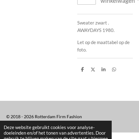
winkelwagen
Sweater zwart .
AWAYDAYS 1980.
Let op de maattabel op de
foto.
D
D
S
D
e
e
h
e
l
e
a
l
e
l
r
e
n
e
n
© 2018 - 2026 Rotterdam Firm Fashion
Deze website gebruikt cookies voor analyse-
doeleinden en/of het tonen van advertenties. Door
gebruik te blijven maken van de site gaat u hiermee