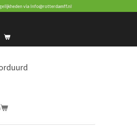
ogelijkheden via Info@rotterdamff.nl
borduurd
n