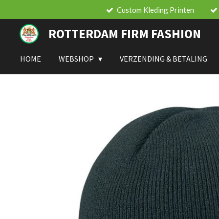
Custom Kleding Printen
Ga
direct
ROTTERDAM FIRM FASHION
naar
de
hoofdinhoud
HOME
WEBSHOP
VERZENDING & BETALING