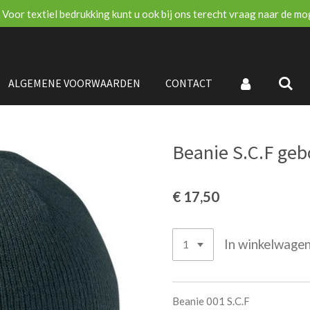
Voor textiel bedrukking kunt u ook bij ons terecht vraag naar de m
ALGEMENE VOORWAARDEN
CONTACT
Beanie S.C.F ge
€ 17,50
In winkelwage
Beanie 001 S.C.F