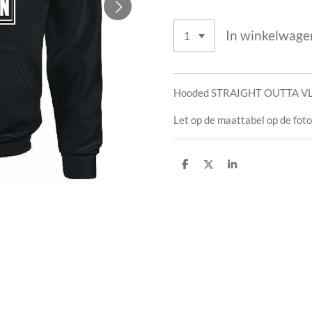
In winkelwage
Hooded STRAIGHT OUTTA VL
Let op de maattabel op de foto
D
D
S
e
e
h
l
e
a
e
l
r
n
e