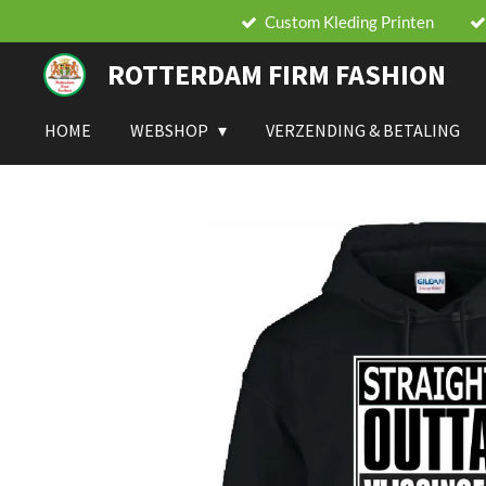
Custom Kleding Printen
Ga
direct
ROTTERDAM FIRM FASHION
naar
de
hoofdinhoud
HOME
WEBSHOP
VERZENDING & BETALING