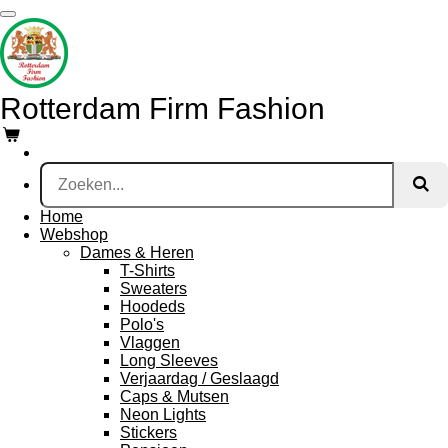
Ga
direct
naar
de
hoofdinhoud
Rotterdam Firm Fashion
Home
Webshop
Dames & Heren
T-Shirts
Sweaters
Hoodeds
Polo's
Vlaggen
Long Sleeves
Verjaardag / Geslaagd
Caps & Mutsen
Neon Lights
Stickers