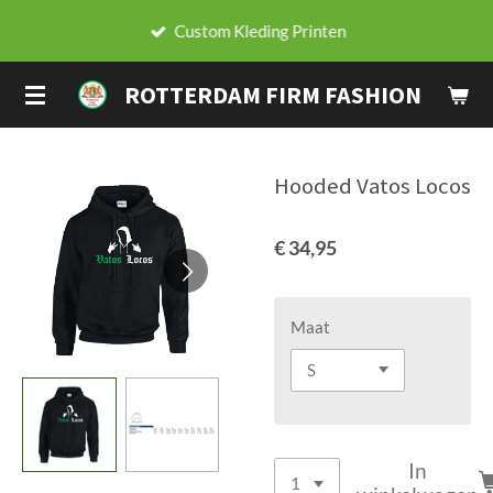
Ga
Custom Kleding Printen
direct
naar
ROTTERDAM FIRM FASHION
de
hoofdinhoud
Hooded Vatos Locos
€ 34,95
Maat
In