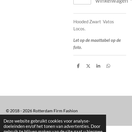
winkelwagen
Hooded Zwart Vatos
Locos.
Let op de maattabel op de
foto.
D
D
S
D
e
e
h
e
l
e
a
l
e
l
r
e
n
e
n
© 2018 - 2026 Rotterdam Firm Fashion
Deze website gebruikt cookies voor analyse-
doeleinden en/of het tonen van advertenties. Door
gebruik te blijven maken van de site gaat u hiermee