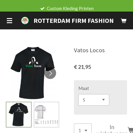
Ga
Custom Kleding Printen
direct
ROTTERDAM FIRM FASHION
naar
de
hoofdinhoud
Vatos Locos
€ 21,95
Maat
In