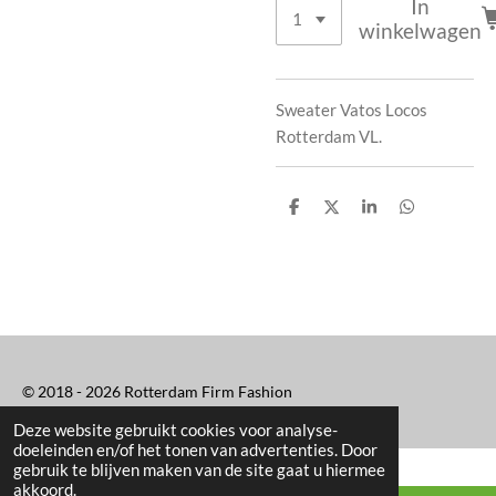
In
winkelwagen
Sweater Vatos Locos
Rotterdam VL.
D
D
S
D
e
e
h
e
l
e
a
l
e
l
r
e
n
e
n
© 2018 - 2026 Rotterdam Firm Fashion
Deze website gebruikt cookies voor analyse-
doeleinden en/of het tonen van advertenties. Door
gebruik te blijven maken van de site gaat u hiermee
akkoord.