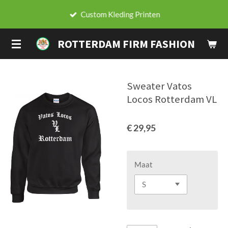
Ga
Custom Kleding Printen
direct
naar
ROTTERDAM FIRM FASHION
de
hoofdinhoud
Sweater Vatos
Locos Rotterdam VL
€ 29,95
Maat