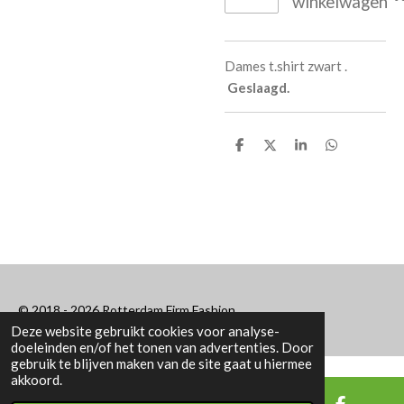
winkelwagen
Dames t.shirt zwart .
Geslaagd.
D
D
S
D
e
e
h
e
l
e
a
l
e
l
r
e
n
e
n
© 2018 - 2026 Rotterdam Firm Fashion
Deze website gebruikt cookies voor analyse-
doeleinden en/of het tonen van advertenties. Door
gebruik te blijven maken van de site gaat u hiermee
akkoord.