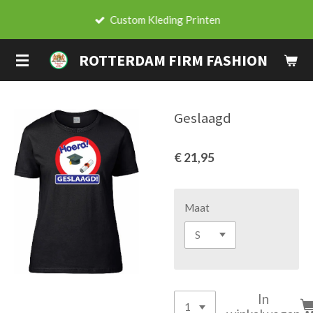
Ga
Custom Kleding Printen
direct
naar
ROTTERDAM FIRM FASHION
de
hoofdinhoud
Geslaagd
€ 21,95
Maat
In