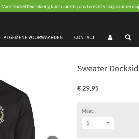
Voor textiel bedrukking kunt u ook bij ons terecht vraag naar de mo
ALGEMENE VOORWAARDEN
CONTACT
Sweater Dockside
€ 29,95
Maat