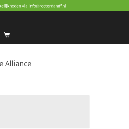
gelijkheden via Info@rotterdamff.nl
 Alliance