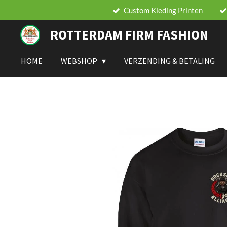
Custom Kleding Printen
Ga
direct
ROTTERDAM FIRM FASHION
naar
de
hoofdinhoud
HOME
WEBSHOP
VERZENDING & BETALING