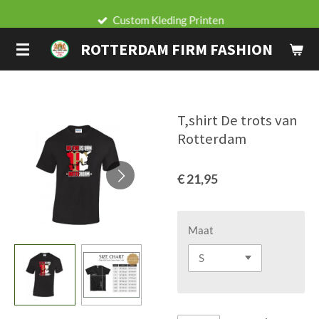
Ga
Custom Kleding Printen
direct
ROTTERDAM FIRM FASHION
naar
de
hoofdinhoud
T,shirt De trots van
Rotterdam
€ 21,95
Maat