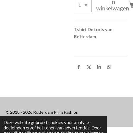
In
winkelwagen
T,shirt De trots van
Rotterdam.
D
D
S
D
e
e
h
e
l
e
a
l
e
l
r
e
n
e
n
© 2018 - 2026 Rotterdam Firm Fashion
Deze website gebruikt cookies voor analyse-
doeleinden en/of het tonen van advertenties. Door