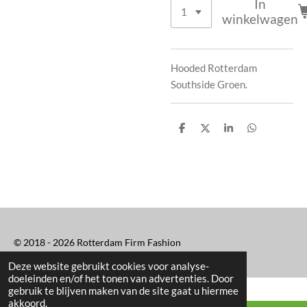
In
winkelwagen
Hooded Rotterdam
Southside Groen.
D
D
S
D
e
e
h
e
l
e
a
l
e
l
r
e
n
e
n
© 2018 - 2026 Rotterdam Firm Fashion
Deze website gebruikt cookies voor analyse-
doeleinden en/of het tonen van advertenties. Door
gebruik te blijven maken van de site gaat u hiermee
akkoord.