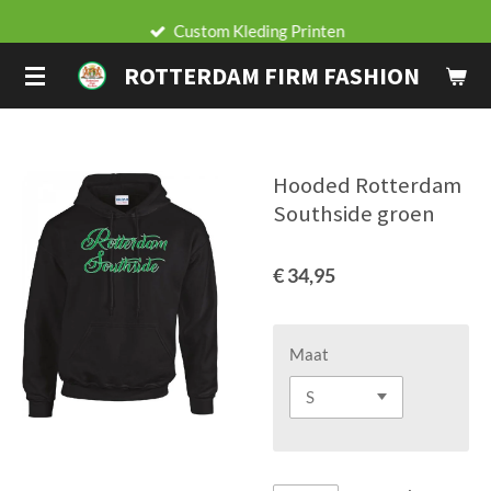
Ga
Custom Kleding Printen
direct
ROTTERDAM FIRM FASHION
naar
de
hoofdinhoud
Hooded Rotterdam
Southside groen
€ 34,95
Maat