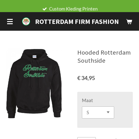
Ga
Custom Kleding Printen
direct
ROTTERDAM FIRM FASHION
naar
de
hoofdinhoud
Hooded Rotterdam
Southside
€ 34,95
Maat