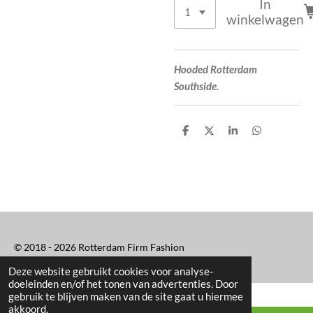
In
winkelwagen
Hooded Rotterdam
Southside.
D
D
S
D
e
e
h
e
l
e
a
l
e
l
r
e
n
e
n
© 2018 - 2026 Rotterdam Firm Fashion
Deze website gebruikt cookies voor analyse-
doeleinden en/of het tonen van advertenties. Door
gebruik te blijven maken van de site gaat u hiermee
akkoord.