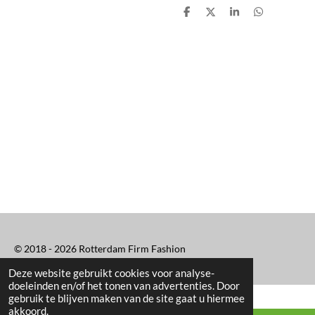
D
D
S
D
e
e
h
e
l
e
a
l
e
l
r
e
n
e
n
© 2018 - 2026 Rotterdam Firm Fashion
Deze website gebruikt cookies voor analyse-
doeleinden en/of het tonen van advertenties. Door
gebruik te blijven maken van de site gaat u hiermee
akkoord.