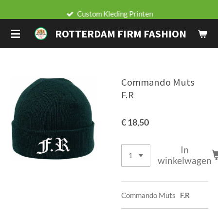
Ga
Custom Kleding Printen
direct
ROTTERDAM FIRM FASHION
naar
de
hoofdinhoud
Commando Muts
F.R
€ 18,50
In
winkelwagen
Commando Muts
F.R