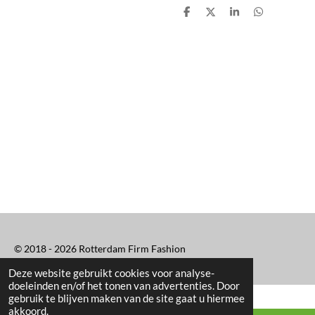
D
D
S
D
e
e
h
e
l
e
a
l
e
l
r
e
n
e
n
© 2018 - 2026 Rotterdam Firm Fashion
Deze website gebruikt cookies voor analyse-
doeleinden en/of het tonen van advertenties. Door
gebruik te blijven maken van de site gaat u hiermee
akkoord.