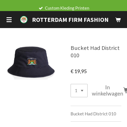
Ga
Custom Kleding Printen
direct
ROTTERDAM FIRM FASHION
naar
de
hoofdinhoud
Bucket Had District
010
€ 19,95
In
winkelwagen
Bucket Had District 010