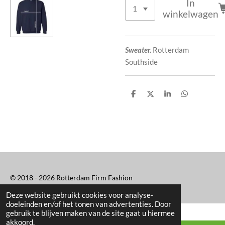
In
winkelwagen
Sweater.
Rotterdam
Southside
D
D
S
D
e
e
h
e
l
e
a
l
e
l
r
e
n
e
n
© 2018 - 2026 Rotterdam Firm Fashion
Deze website gebruikt cookies voor analyse-
doeleinden en/of het tonen van advertenties. Door
gebruik te blijven maken van de site gaat u hiermee
akkoord.