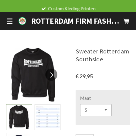
Ga
Custom Kleding Printen
direct
ROTTERDAM FIRM FASHION
naar
de
hoofdinhoud
Sweater Rotterdam
Southside
€ 29,95
Maat