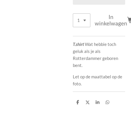
In
winkelwagen
T.shirt
Wat hebbie toch
geluk als je als
Rotterdammer geboren
bent.
Let op de maattabel op de
foto.
D
D
S
D
e
e
h
e
l
e
a
l
e
l
r
e
n
e
n