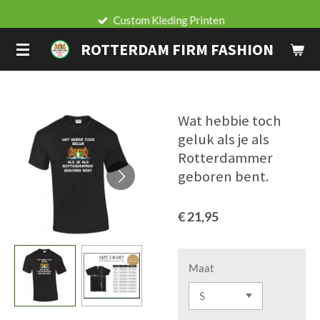
Ga
Custom Kleding Printen
direct
ROTTERDAM FIRM FASHION
naar
de
hoofdinhoud
Wat hebbie toch
geluk als je als
Rotterdammer
geboren bent.
€ 21,95
Maat