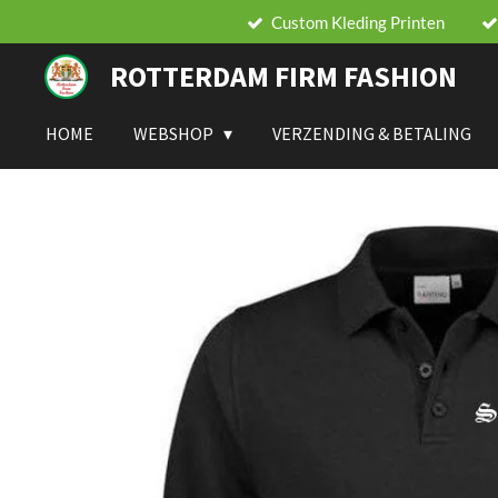
Custom Kleding Printen
Ga
direct
ROTTERDAM FIRM FASHION
naar
de
hoofdinhoud
HOME
WEBSHOP
VERZENDING & BETALING