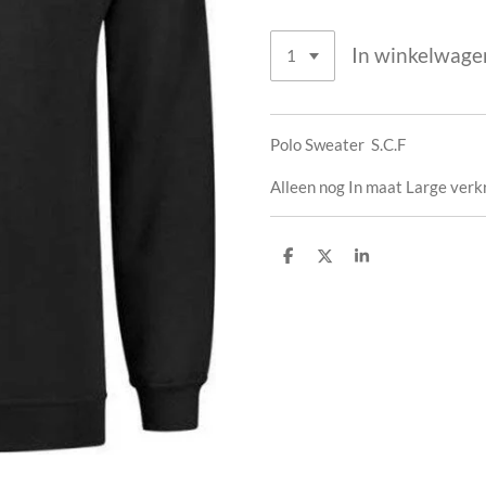
In winkelwage
Polo Sweater S.C.F
Alleen nog In maat Large verkr
D
D
S
e
e
h
l
e
a
e
l
r
n
e