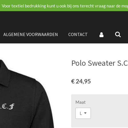
Voor textiel bedrukking kunt u ook bij ons terecht vraag naar de mo
ALGEMENE VOORWAARDEN
CONTACT
Polo Sweater S.C
€ 24,95
Maat