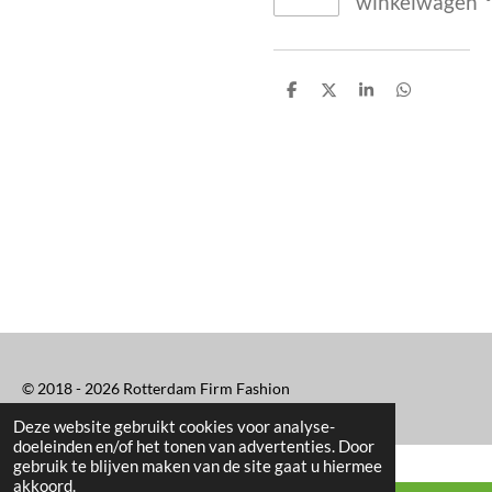
winkelwagen
D
D
S
D
e
e
h
e
l
e
a
l
e
l
r
e
n
e
n
© 2018 - 2026 Rotterdam Firm Fashion
Deze website gebruikt cookies voor analyse-
doeleinden en/of het tonen van advertenties. Door
gebruik te blijven maken van de site gaat u hiermee
akkoord.