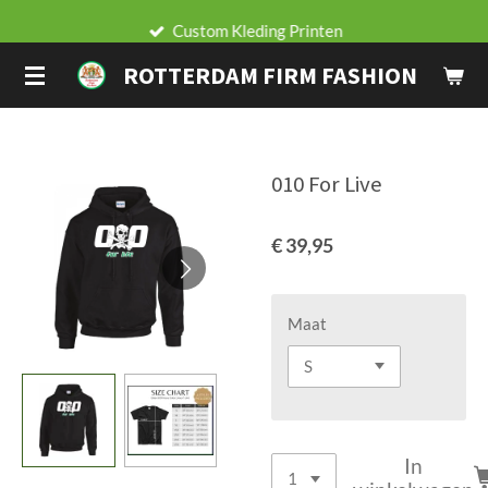
Ga
Custom Kleding Printen
direct
ROTTERDAM FIRM FASHION
naar
de
hoofdinhoud
010 For Live
€ 39,95
Maat
In