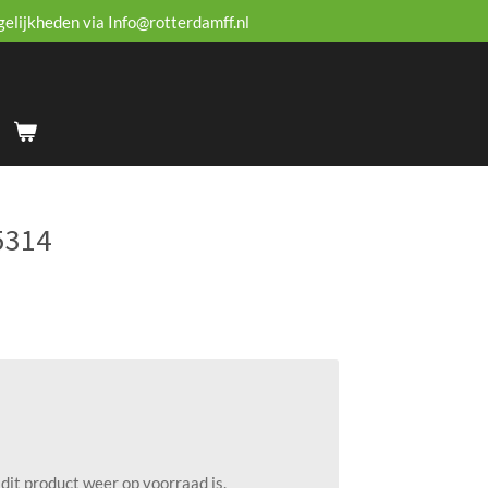
gelijkheden via Info@rotterdamff.nl
5314
it product weer op voorraad is.