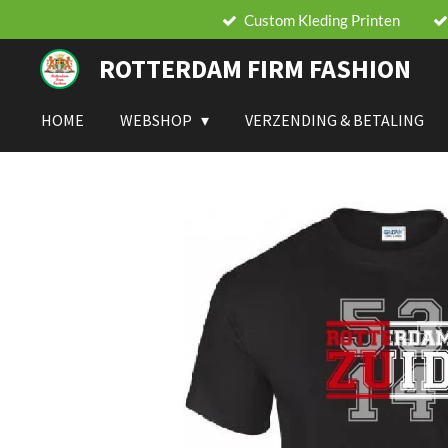
Custom Kleding Printen
Ga
direct
ROTTERDAM FIRM FASHION
naar
de
hoofdinhoud
HOME
WEBSHOP
VERZENDING & BETALING