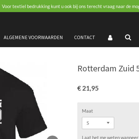
Voor textiel bedrukking kunt u ook bij ons terecht vraag naar de mo
ALGEMENE VOORWAARDEN
CONTACT
Rotterdam Zuid 
€ 21,95
Maat
Laat het me weten wanneer d