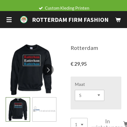
Ga
Custom Kleding Printen
direct
ROTTERDAM FIRM FASHION
naar
de
hoofdinhoud
Rotterdam
€ 29,95
Maat
In