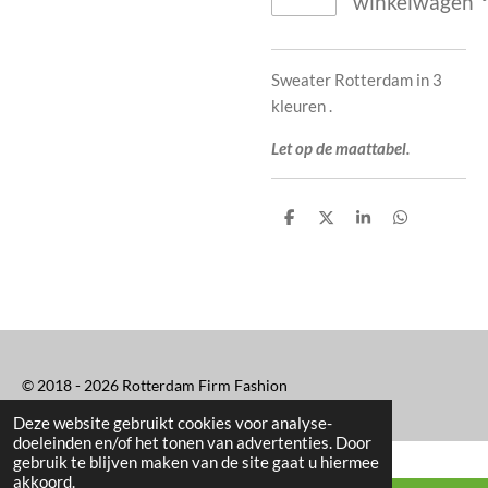
winkelwagen
Sweater Rotterdam in 3
kleuren .
Let op de maattabel.
D
D
S
D
e
e
h
e
l
e
a
l
e
l
r
e
n
e
n
© 2018 - 2026 Rotterdam Firm Fashion
Deze website gebruikt cookies voor analyse-
doeleinden en/of het tonen van advertenties. Door
gebruik te blijven maken van de site gaat u hiermee
akkoord.