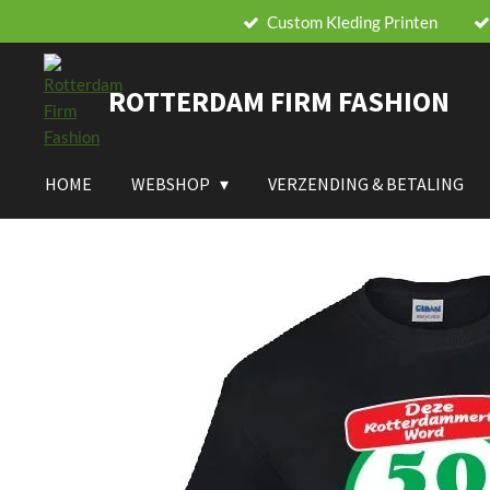
Custom Kleding Printen
Ga
direct
naar
ROTTERDAM FIRM FASHION
de
hoofdinhoud
HOME
WEBSHOP
VERZENDING & BETALING