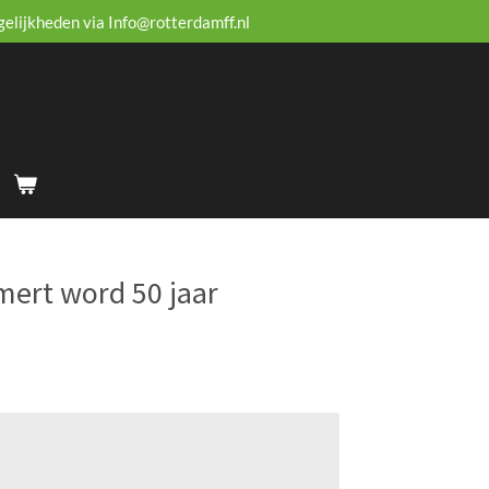
gelijkheden via Info@rotterdamff.nl
ert word 50 jaar