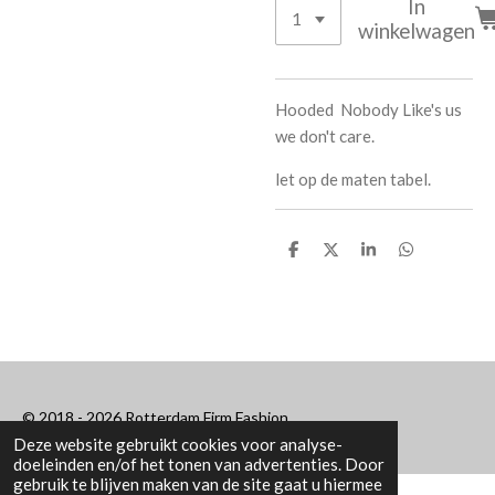
In
winkelwagen
Hooded Nobody Like's us
we don't care.
let op de maten tabel.
D
D
S
D
e
e
h
e
l
e
a
l
e
l
r
e
n
e
n
© 2018 - 2026 Rotterdam Firm Fashion
Deze website gebruikt cookies voor analyse-
doeleinden en/of het tonen van advertenties. Door
gebruik te blijven maken van de site gaat u hiermee