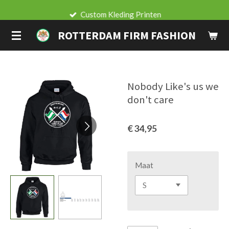
Ga
Custom Kleding Printen
direct
ROTTERDAM FIRM FASHION
naar
de
hoofdinhoud
Nobody Like's us we
don't care
€ 34,95
Maat