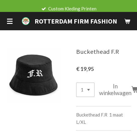
Ga
Custom Kleding Printen
direct
ROTTERDAM FIRM FASHION
naar
de
hoofdinhoud
Buckethead F.R
€ 19,95
In
winkelwagen
Buckethead F.R 1 maat
L/XL