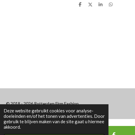
D
D
S
D
e
e
h
e
l
e
a
l
e
l
r
e
n
e
n
© 2018 - 2026 Rotterdam Firm Fashion
Deze website gebruikt cookies voor analyse-
doeleinden en/of het tonen van advertenties. Door
gebruik te blijven maken van de site gaat u hiermee
akkoord.