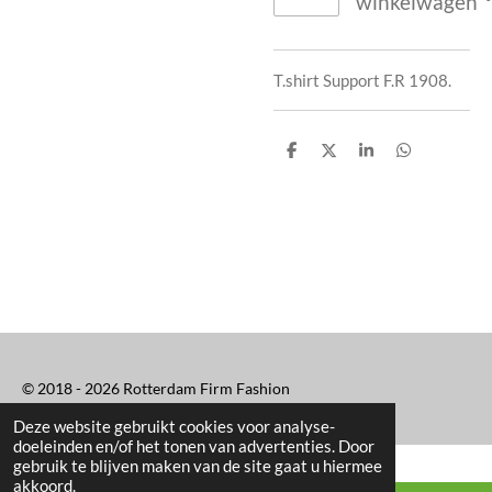
winkelwagen
T.shirt Support F.R 1908.
D
D
S
D
e
e
h
e
l
e
a
l
e
l
r
e
n
e
n
© 2018 - 2026 Rotterdam Firm Fashion
Deze website gebruikt cookies voor analyse-
doeleinden en/of het tonen van advertenties. Door
gebruik te blijven maken van de site gaat u hiermee
akkoord.