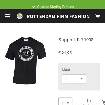
Ga
Custom Kleding Printen
direct
ROTTERDAM FIRM FASHION
naar
de
hoofdinhoud
Support F.R 1908
€ 21,95
Maat
In